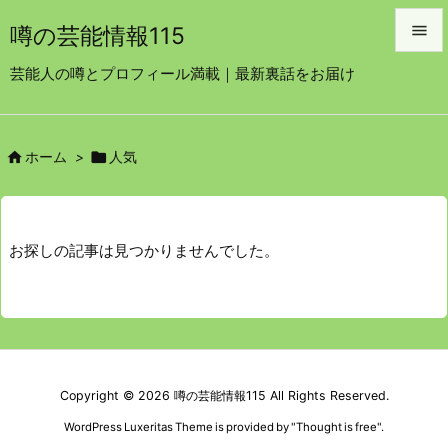

噂の芸能情報115

芸能人の噂とプロフィール満載｜最新裏話をお届け
メニュ

サイド


ホーム
>
人気

前へ

お探しの記事は見つかりませんでした。
次へ

検索
Copyright ©
2026
噂の芸能情報115
All Rights Reserved.
WordPress Luxeritas Theme is provided by "
Thought is free
".